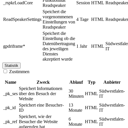
Funktionlität
_rspkrLoadCore
Session
HTML
Readspeake
Readspeaker
Speichert die
vorgenommenen
ReadSpeakerSettings
4 Tage
HTML
Readspeake
Einstellungen von
Readspeaker
Speichert die
Einstellung ob die
Datenübertragung
Südwestfale
gpdriframe*
1 Jahr
HTML
des jeweiligen
IT
Dienstes
akzeptiert wurde
Statistik
Zustimmen
Name
Zweck
Ablauf
Typ
Anbieter
Speichert Informationen
30
Südwestfalen-
_pk_ses
über den Besuch der
HTML
Minuten
IT
Website
Speichert eine Besucher-
13
Südwestfalen-
_pk_id
HTML
ID
Monate
IT
Speichert, wie der
6
Südwestfalen-
_pk_ref
Besucher die Website
HTML
Monate
IT
aufgerufen hat