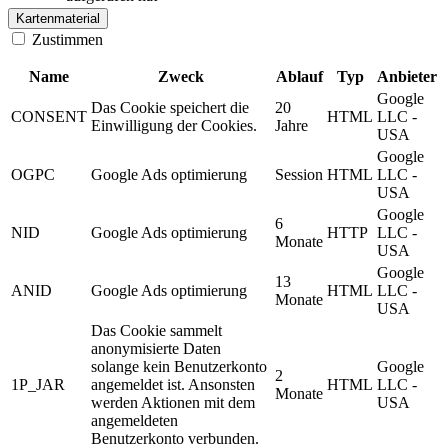
Kartenmaterial
Zustimmen
Name
Zweck
Ablauf
Typ
Anbieter
Google
Das Cookie speichert die
20
CONSENT
HTML
LLC -
Einwilligung der Cookies.
Jahre
USA
Google
OGPC
Google Ads optimierung
Session
HTML
LLC -
USA
Google
6
NID
Google Ads optimierung
HTTP
LLC -
Monate
USA
Google
13
ANID
Google Ads optimierung
HTML
LLC -
Monate
USA
Das Cookie sammelt
anonymisierte Daten
solange kein Benutzerkonto
Google
2
1P_JAR
angemeldet ist. Ansonsten
HTML
LLC -
Monate
werden Aktionen mit dem
USA
angemeldeten
Benutzerkonto verbunden.