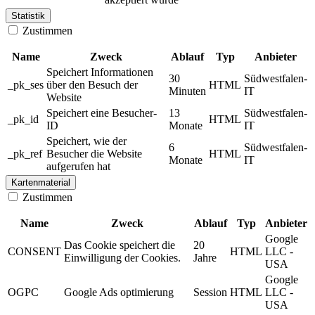
Statistik
Zustimmen
Name
Zweck
Ablauf
Typ
Anbieter
Speichert Informationen
30
Südwestfalen-
_pk_ses
über den Besuch der
HTML
Minuten
IT
Website
Speichert eine Besucher-
13
Südwestfalen-
_pk_id
HTML
ID
Monate
IT
Speichert, wie der
6
Südwestfalen-
_pk_ref
Besucher die Website
HTML
Monate
IT
aufgerufen hat
Kartenmaterial
Zustimmen
Name
Zweck
Ablauf
Typ
Anbieter
Google
Das Cookie speichert die
20
CONSENT
HTML
LLC -
Einwilligung der Cookies.
Jahre
USA
Google
OGPC
Google Ads optimierung
Session
HTML
LLC -
USA