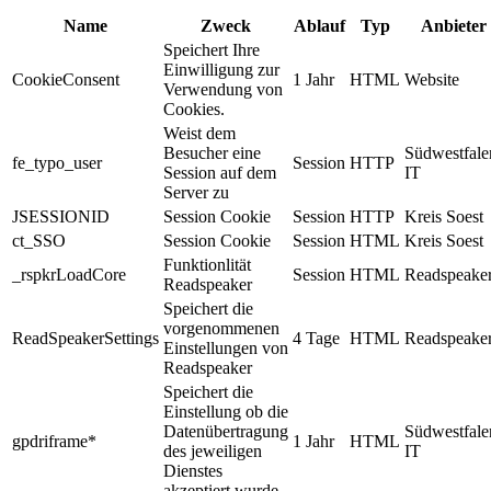
Name
Zweck
Ablauf
Typ
Anbieter
Speichert Ihre
Einwilligung zur
CookieConsent
1 Jahr
HTML
Website
Verwendung von
Cookies.
Weist dem
Besucher eine
Südwestfale
fe_typo_user
Session
HTTP
Session auf dem
IT
Server zu
JSESSIONID
Session Cookie
Session
HTTP
Kreis Soest
ct_SSO
Session Cookie
Session
HTML
Kreis Soest
Funktionlität
_rspkrLoadCore
Session
HTML
Readspeake
Readspeaker
Speichert die
vorgenommenen
ReadSpeakerSettings
4 Tage
HTML
Readspeake
Einstellungen von
Readspeaker
Speichert die
Einstellung ob die
Datenübertragung
Südwestfale
gpdriframe*
1 Jahr
HTML
des jeweiligen
IT
Dienstes
akzeptiert wurde