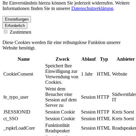
Ihr Einverständnis hierzu können Sie jederzeit widerrufen. Weitere
Informationen finden Sie in unserer
Datenschutzerklärung
.
Einstellungen
Erforderlich
Zustimmen
Diese Cookies werden für eine reibungslose Funktion unserer
Website benötigt.
Name
Zweck
Ablauf
Typ
Anbieter
Speichert Ihre
Einwilligung zur
CookieConsent
1 Jahr
HTML
Website
Verwendung von
Cookies.
Weist dem
Besucher eine
Südwestfale
fe_typo_user
Session
HTTP
Session auf dem
IT
Server zu
JSESSIONID
Session Cookie
Session
HTTP
Kreis Soest
ct_SSO
Session Cookie
Session
HTML
Kreis Soest
Funktionlität
_rspkrLoadCore
Session
HTML
Readspeake
Readspeaker