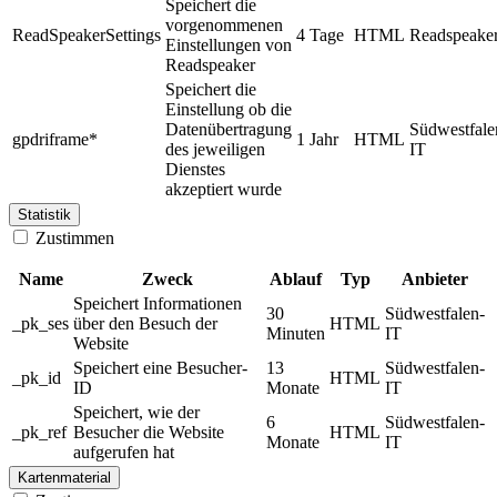
Speichert die
vorgenommenen
ReadSpeakerSettings
4 Tage
HTML
Readspeake
Einstellungen von
Readspeaker
Speichert die
Einstellung ob die
Datenübertragung
Südwestfale
gpdriframe*
1 Jahr
HTML
des jeweiligen
IT
Dienstes
akzeptiert wurde
Statistik
Zustimmen
Name
Zweck
Ablauf
Typ
Anbieter
Speichert Informationen
30
Südwestfalen-
_pk_ses
über den Besuch der
HTML
Minuten
IT
Website
Speichert eine Besucher-
13
Südwestfalen-
_pk_id
HTML
ID
Monate
IT
Speichert, wie der
6
Südwestfalen-
_pk_ref
Besucher die Website
HTML
Monate
IT
aufgerufen hat
Kartenmaterial