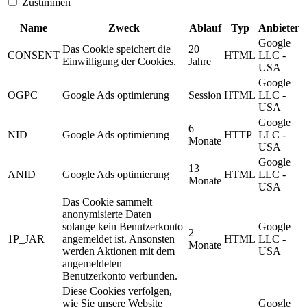
Zustimmen
Name
Zweck
Ablauf
Typ
Anbieter
Google
Das Cookie speichert die
20
CONSENT
HTML
LLC -
Einwilligung der Cookies.
Jahre
USA
Google
OGPC
Google Ads optimierung
Session
HTML
LLC -
USA
Google
6
NID
Google Ads optimierung
HTTP
LLC -
Monate
USA
Google
13
ANID
Google Ads optimierung
HTML
LLC -
Monate
USA
Das Cookie sammelt
anonymisierte Daten
solange kein Benutzerkonto
Google
2
1P_JAR
angemeldet ist. Ansonsten
HTML
LLC -
Monate
werden Aktionen mit dem
USA
angemeldeten
Benutzerkonto verbunden.
Diese Cookies verfolgen,
wie Sie unsere Website
Google