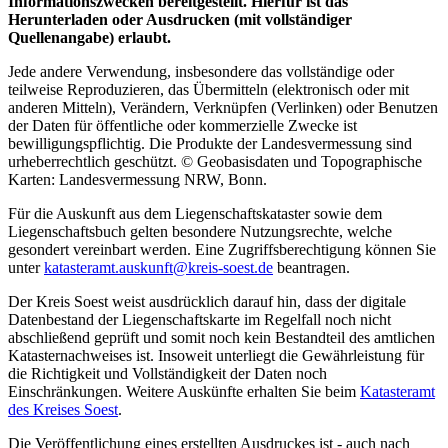
Informationszwecken bereitgestellt. Hierfür ist das
Herunterladen oder Ausdrucken (mit vollständiger
Quellenangabe) erlaubt.
Jede andere Verwendung, insbesondere das vollständige oder
teilweise Reproduzieren, das Übermitteln (elektronisch oder mit
anderen Mitteln), Verändern, Verknüpfen (Verlinken) oder Benutzen
der Daten für öffentliche oder kommerzielle Zwecke ist
bewilligungspflichtig. Die Produkte der Landesvermessung sind
urheberrechtlich geschützt. © Geobasisdaten und Topographische
Karten: Landesvermessung NRW, Bonn.
Für die Auskunft aus dem Liegenschaftskataster sowie dem
Liegenschaftsbuch gelten besondere Nutzungsrechte, welche
gesondert vereinbart werden. Eine Zugriffsberechtigung können Sie
unter
katasteramt.auskunft@​kreis-soest.de
beantragen.
Der Kreis Soest weist ausdrücklich darauf hin, dass der digitale
Datenbestand der Liegenschaftskarte im Regelfall noch nicht
abschließend geprüft und somit noch kein Bestandteil des amtlichen
Katasternachweises ist. Insoweit unterliegt die Gewährleistung für
die Richtigkeit und Vollständigkeit der Daten noch
Einschränkungen. Weitere Auskünfte erhalten Sie beim
Katasteramt
des Kreises Soest
.
Die Veröffentlichung eines erstellten Ausdruckes ist - auch nach